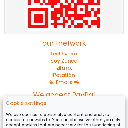
our+network
feelRiviera
Soy Zanca
zih.mx
Petatlán
😁 Emojis 📲
We accept PayPal
Cookie settings
We use cookies to personalize content and analyze
access to our website. You can choose whether you only
Follow us on
accept cookies that are necessary for the functioning of