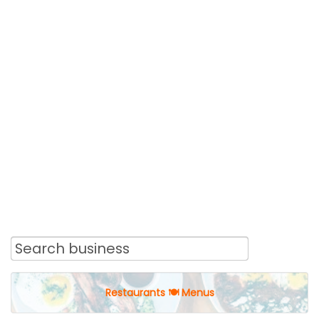
Restaurants 🍽 Menus